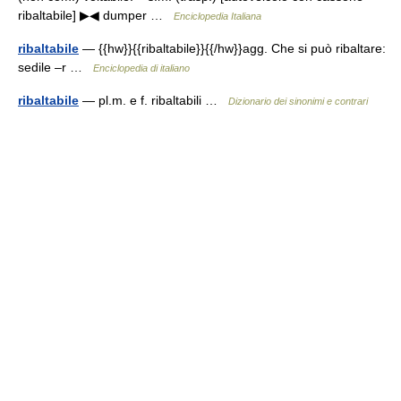
ribaltabile] ▶◀ dumper …
Enciclopedia Italiana
ribaltabile
— {{hw}}{{ribaltabile}}{{/hw}}agg. Che si può ribaltare:
sedile –r …
Enciclopedia di italiano
ribaltabile
— pl.m. e f. ribaltabili …
Dizionario dei sinonimi e contrari