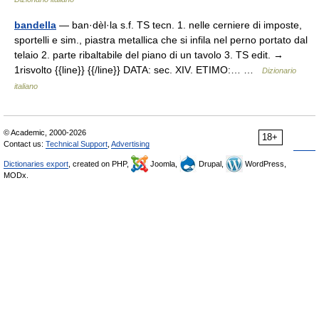
bandella
— ban·dèl·la s.f. TS tecn. 1. nelle cerniere di imposte,
sportelli e sim., piastra metallica che si infila nel perno portato dal
telaio 2. parte ribaltabile del piano di un tavolo 3. TS edit. →
1risvolto {{line}} {{/line}} DATA: sec. XIV. ETIMO:… …
Dizionario
italiano
© Academic, 2000-2026
18+
Contact us:
Technical Support
,
Advertising
Dictionaries export
, created on PHP,
Joomla,
Drupal,
WordPress,
MODx.