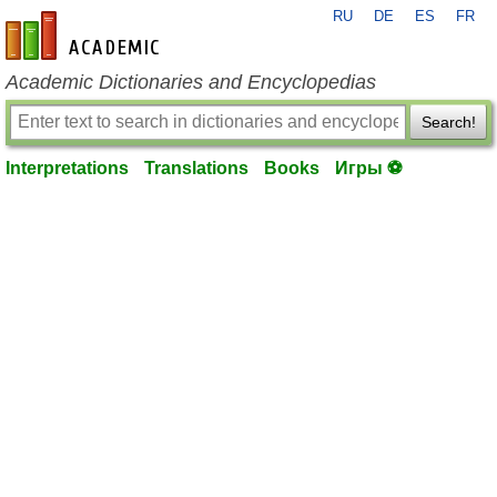
RU
DE
ES
FR
en-academic.com
Academic Dictionaries and Encyclopedias
Search!
Interpretations
Translations
Books
Игры ⚽