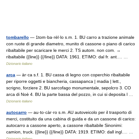
tombarello
— 1tom·ba·rèl·lo s.m. 1. BU carro a trazione animale
con ruote di grande diametro, munito di cassone o piano di carico
ribaltabile per scaricare le merci 2. TS autom. non com. →
ribaltabile {{line}} {{/line}} DATA: 1961. ETIMO: dal fr. ant.… …
Dizionario italiano
arca
— àr·ca s.f. 1. BU cassa di legno con coperchio ribaltabile
per riporre oggetti e biancheria, cassapanca | madia | lett.,
scrigno, forziere 2. BU sarcofago monumentale, sepolcro 3. CO
arca di Noè 4. BU la parte bassa del pozzo, in cui si deposita l …
Dizionario italiano
autocarro
— au·to·càr·ro s.m. AU autoveicolo per il trasporto di
merci, costituito da una cabina di guida e da un cassone di carico:
autocarro a cassone aperto, a cassone ribaltabile Sinonimi:
camion, truck. {{line}} {{/line}} DATA: 1919. ETIMO: dall ingl.… …
Dizionario italiano