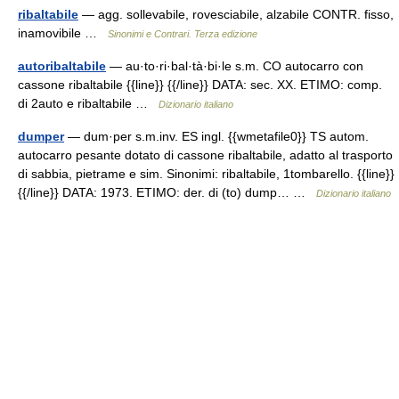
ribaltabile
— agg. sollevabile, rovesciabile, alzabile CONTR. fisso,
inamovibile …
Sinonimi e Contrari. Terza edizione
autoribaltabile
— au·to·ri·bal·tà·bi·le s.m. CO autocarro con
cassone ribaltabile {{line}} {{/line}} DATA: sec. XX. ETIMO: comp.
di 2auto e ribaltabile …
Dizionario italiano
dumper
— dum·per s.m.inv. ES ingl. {{wmetafile0}} TS autom.
autocarro pesante dotato di cassone ribaltabile, adatto al trasporto
di sabbia, pietrame e sim. Sinonimi: ribaltabile, 1tombarello. {{line}}
{{/line}} DATA: 1973. ETIMO: der. di (to) dump… …
Dizionario italiano