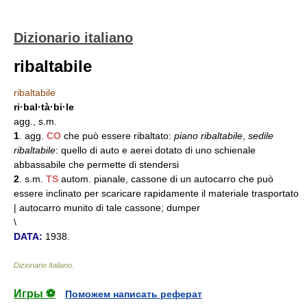
Dizionario italiano
ribaltabile
ribaltabile
ri·bal·tà·bi·le
agg., s.m.
1
. agg.
CO
che può essere ribaltato:
piano ribaltabile
,
sedile
ribaltabile
: quello di auto e aerei dotato di uno schienale
abbassabile che permette di stendersi
2
. s.m.
TS
autom. pianale, cassone di un autocarro che può
essere inclinato per scaricare rapidamente il materiale trasportato
| autocarro munito di tale cassone; dumper
\
DATA:
1938.
Dizionario Italiano
.
Игры ⚽
Поможем написать реферат