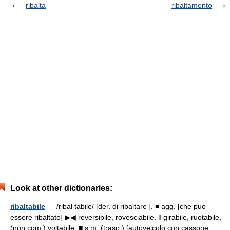
ribalta
ribaltamento
Look at other dictionaries:
ribaltabile
— /ribal tabile/ [der. di ribaltare ]. ■ agg. [che può
essere ribaltato] ▶◀ reversibile, rovesciabile. ‖ girabile, ruotabile,
(non com.) voltabile. ■ s.m. (trasp.) [autoveicolo con cassone